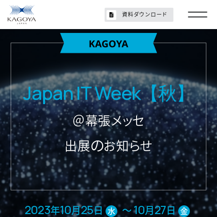
資料ダウンロード
Japan IT Week【秋】
＠幕張メッセ
の
出展
お知らせ
2023
10
25
10
27
年
月
日
～
月
日
水
金