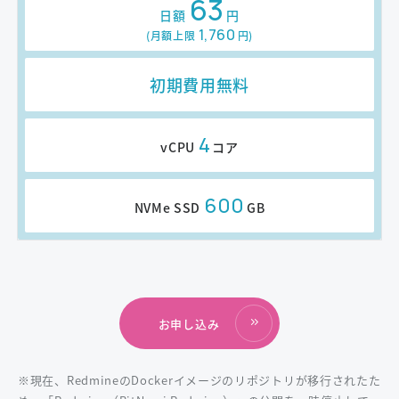
63
日額
円
1,760
(月額上限
円
)
初期費用無料
4
vCPU
コア
600
NVMe SSD
GB
お申し込み
※現在、RedmineのDockerイメージのリポジトリが移行されたた