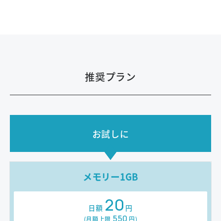
推奨プラン
お試しに
メモリー1GB
20
日額
円
550
(月額上限
円
)