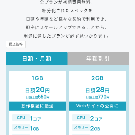
全プランが初期費用無料。
細分化されたスペックを
日額や年額など様々な契約で利用でき、
即座にスケールアップできることから、
用途に適したプランが必ず見つかります。
日額・月額
年額割引
1GB
2GB
20
28
日額
円
日額
円
550
770
月額上限
円
月額上限
円
動作検証に最適
Webサイトの公開に
1
2
CPU
CPU
コア
コア
1
2
メモリー
メモリー
GB
GB