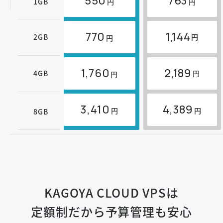
550
763
1GB
円
円
770
1,144
2GB
円
円
1,760
2,189
4GB
円
円
3,410
4,389
円
円
8GB
KAGOYA CLOUD VPSは
定額制だから予算管理も安心