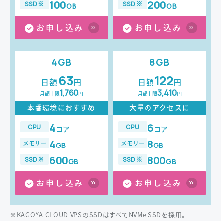
100
200
SSD※
SSD※
GB
GB
お申し込み
お申し込み
4GB
8GB
63
122
日額
円
日額
円
1,760
3,410
月額上限
円
月額上限
円
本番環境におすすめ
大量のアクセスに
4
6
CPU
CPU
コア
コア
4
8
メモリー
メモリー
GB
GB
600
800
SSD※
SSD※
GB
GB
お申し込み
お申し込み
※KAGOYA CLOUD VPSのSSDはすべて
NVMe SSD
を採用。