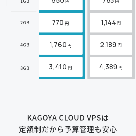
550
763
1GB
円
円
770
1,144
2GB
円
円
1,760
2,189
4GB
円
円
3,410
4,389
円
円
8GB
KAGOYA CLOUD VPSは
定額制だから予算管理も安心