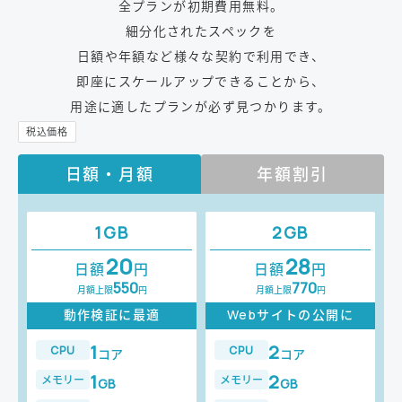
全プランが初期費用無料。
細分化されたスペックを
日額や年額など様々な契約で利用でき、
即座にスケールアップできることから、
用途に適したプランが必ず見つかります。
日額・月額
年額割引
1GB
2GB
20
28
日額
円
日額
円
550
770
月額上限
円
月額上限
円
動作検証に最適
Webサイトの公開に
1
2
CPU
CPU
コア
コア
1
2
メモリー
メモリー
GB
GB