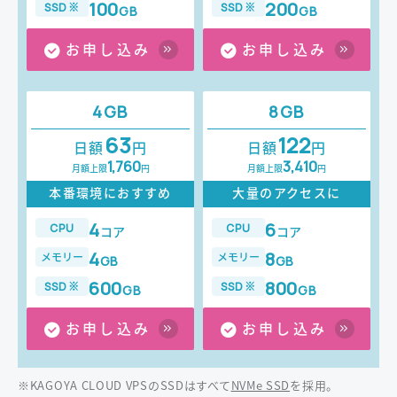
100
200
SSD※
SSD※
GB
GB
お申し込み
お申し込み
4GB
8GB
63
122
日額
円
日額
円
1,760
3,410
月額上限
円
月額上限
円
本番環境におすすめ
大量のアクセスに
4
6
CPU
CPU
コア
コア
4
8
メモリー
メモリー
GB
GB
600
800
SSD※
SSD※
GB
GB
お申し込み
お申し込み
※KAGOYA CLOUD VPSのSSDはすべて
NVMe SSD
を採用。