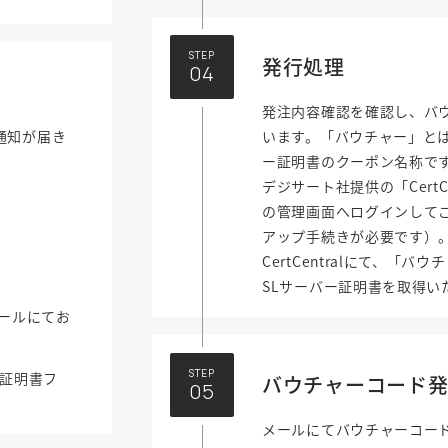
STEP
発行処理
発注内容確認を確認し、バ
通知が届き
います。「バウチャー」とは
ー証明書のクーポン名称で
デジサート社提供の「CertC
の管理画面へログインして
アップ手続きが必要です）
CertCentralにて、「
SLサーバー証明書を取得い
メールにてお
STEP
ら証明書フ
バウチャーコード
メールにてバウチャーコー