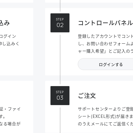
STEP
込み
コントロールパネ
ログイン
登録したアカウントでコン
申し込みく
し、お問い合わせフォーム
ャー購入希望」とご記入の
ログインする
STEP
ご注文
証・ファイ
サポートセンターよりご登
す。
シート(EXCEL形式)が届
なる場合が
のうえメールにてご返信く