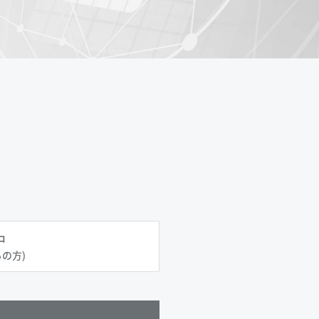
中
の方)