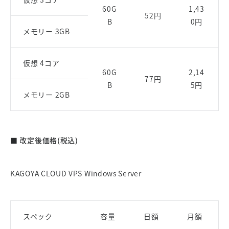
60G
1,43
52円
B
0円
メモリー 3GB
仮想 4コア
60G
2,14
77円
B
5円
メモリー 2GB
■ 改定後価格(税込)
KAGOYA CLOUD VPS Windows Server
スペック
容量
日額
月額