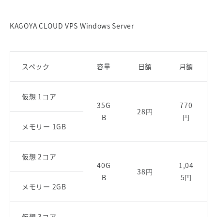
KAGOYA CLOUD VPS Windows Server
スペック
容量
日額
月額
仮想 1コア
35G
770
28円
B
円
メモリー 1GB
仮想 2コア
40G
1,04
38円
B
5円
メモリー 2GB
仮想 3コア