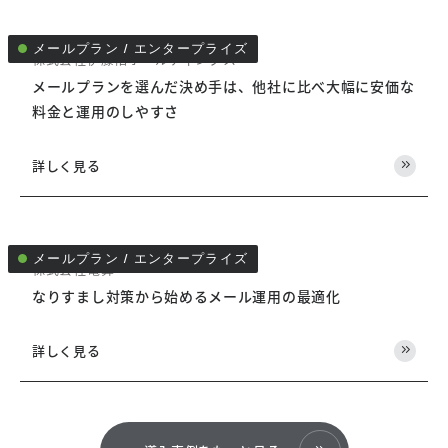
メールプラン / エンタープライズ
株式会社伊藤佑ホールディングス
メールプランを選んだ決め手は、他社に比べ大幅に安価な
料金と運用のしやすさ
KAGOYA MAIL
詳しく見る
ご契約前のお客様はこちら
ブロンズ / シルバー
導入に関するお問い合わせ
お申し込み
メールプラン / エンタープライズ
株式会社電算
なりすまし対策から始めるメール運用の最適化
詳しく見る
ご利用中のお客様はこちら
メールプラン
エンタープライズ