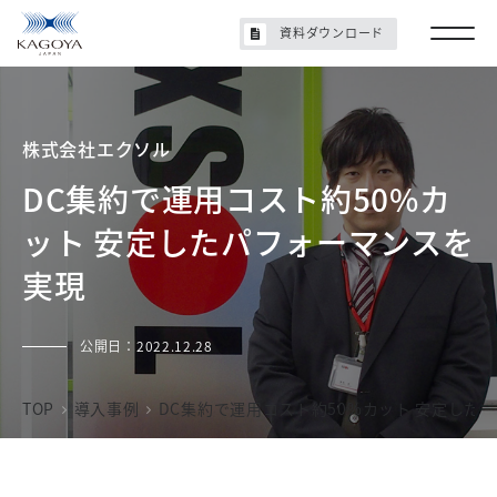
資料ダウンロード
株式会社エクソル
DC集約で運用コスト約50%カ
ット 安定したパフォーマンスを
実現
公開日：
2022.12.28
TOP
導入事例
DC集約で運用コスト約50%カット 安定した