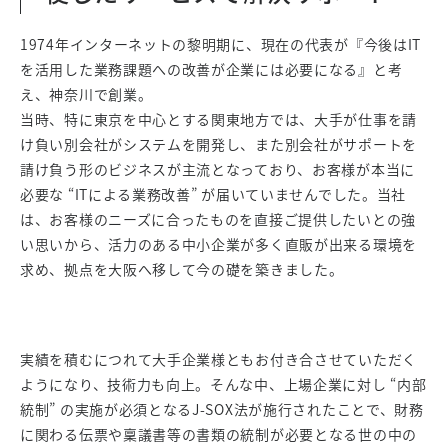
1974年インターネットの黎明期に、現在の代表が『今後はIT
を活用した業務課題への改善が企業には必要になる』と考
え、神奈川で創業。
当時、特に東京を中心とする関東地方では、大手が仕事を請
け負い別会社がシステムを開発し、また別会社がサポートを
請け負う形のビジネスが主流となっており、お客様が本当に
必要な “ITによる業務改善” が届いていませんでした。当社
は、お客様のニーズに合ったものを直接ご提供したいとの強
い思いから、活力のある中小企業が多く直販が出来る環境を
求め、拠点を大阪へ移して今の礎を築きました。
実績を積むにつれて大手企業様ともお付き合させていただく
ようになり、技術力も向上。そんな中、上場企業に対し “内部
統制” の実施が必須となるJ-SOX法が施行されたことで、財務
に関わる伝票や稟議書等の書類の統制が必要となる世の中の