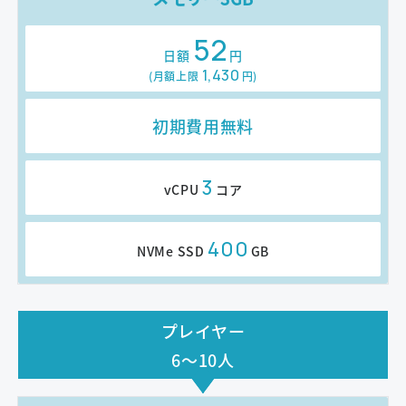
52
日額
円
1,430
(月額上限
円
)
初期費用無料
3
vCPU
コア
400
NVMe SSD
GB
プレイヤー
6～10人