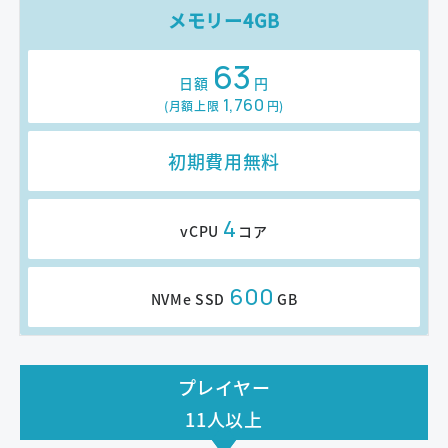
メモリー4GB
63
日額
円
1,760
(月額上限
円
)
初期費用無料
4
vCPU
コア
600
NVMe SSD
GB
プレイヤー
11人以上