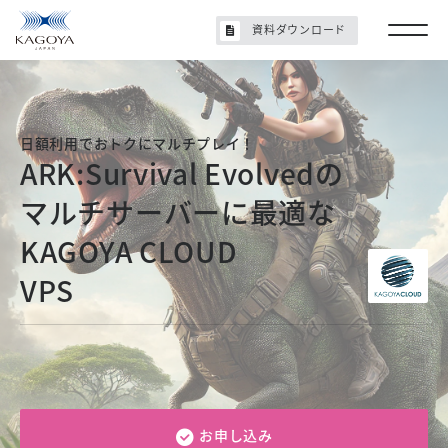
資料ダウンロード
日額利用でおトクにマルチプレイ！
ARK:Survival Evolvedの
マルチサーバーに最適な
KAGOYA CLOUD
VPS
お申し込み