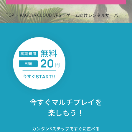
TOP
KAGOYA CLOUD VPS
ゲーム向けレンタルサーバー
A
今すぐマルチプレイを
楽しもう！
カンタン3ステップですぐに遊べる