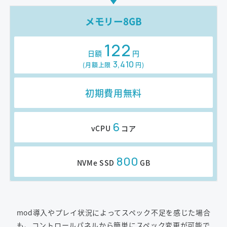
メモリー8GB
122
日額
円
3,410
(月額上限
円
)
初期費用無料
6
vCPU
コア
800
NVMe SSD
GB
mod導入やプレイ状況によってスペック不足を感じた場合
も、コントロールパネルから簡単にスペック変更が可能で