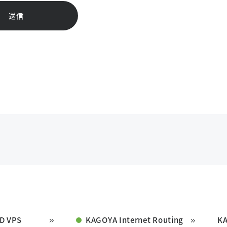
送信
D VPS
KAGOYA Internet Routing
K