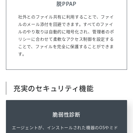
脱PPAP
事項に同意をしていただくと
ダウンロードできます。
社外とのファイル共有に利用することで、ファイ
ルのメール添付を回避できます。すべてのファイ
ルのやり取りは自動的に暗号化され、管理者のポ
利用規約について
リシーに合わせて柔軟なアクセス制御を設定する
利用規約を必ずお読みください。以下の利用規約に同意
ことで、ファイルを完全に保護することができま
の上、お手続きください。
す。
KAGOYA FLEX 利用規約
個人情報の取扱いについて
充実のセキュリティ機能
当社がお客様からお預かりします個人情報につきまして
は、下記の通りの取り扱いとさせていただきます。
取り扱い内容について、ご同意いただいた上でご入力く
脆弱性診断
ださい。
個人情報の取り扱いについて
エージェントが、インストールされた機器のOSやミド