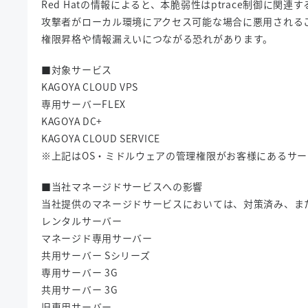
Red Hatの情報によると、本脆弱性はptrace制御に関連
攻撃者がローカル環境にアクセス可能な場合に悪用される
権限昇格や情報漏えいにつながる恐れがあります。
■対象サービス
KAGOYA CLOUD VPS
専用サーバーFLEX
KAGOYA DC+
KAGOYA CLOUD SERVICE
※上記はOS・ミドルウェアの管理権限がお客様にあるサ
■当社マネージドサービスへの影響
当社提供のマネージドサービスにおいては、対策済み、ま
レンタルサーバー
マネージド専用サーバー
共用サーバー Sシリーズ
専用サーバー 3G
共用サーバー 3G
旧専用サーバー