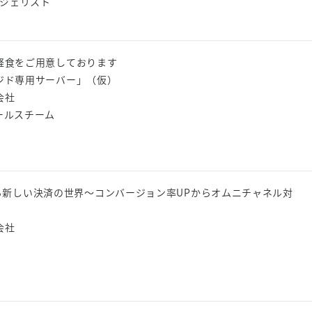
ンジェリスト
軽食をご用意しております
ジド専用サーバー」（仮）
会社
ールスチーム
提供する新しい決済の世界～コンバージョン率UPからオムニチャネル対
会社