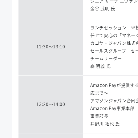
シニア サーチ エヴァ
金谷 武明 氏
ランチセッション ※
任せて安心の「マネー
カゴヤ・ジャパン株式
12:30～13:10
セールスグループ セ
チームリーダー
森 明義 氏
Amazon Payが
応まで～
アマゾンジャパン合同
13:20～14:00
Amazon Pay事業本部
事業部長
井野川 拓也 氏