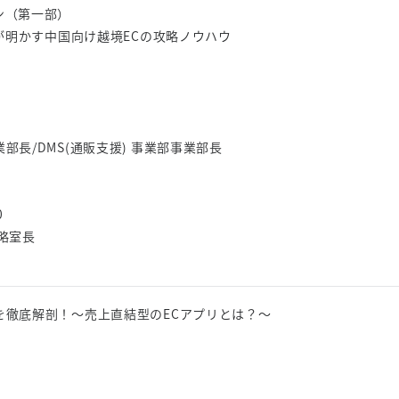
ン（第一部）
屋が明かす中国向け越境ECの攻略ノウハウ
部長/DMS(通販支援) 事業部事業部長
0
略室長
を徹底解剖！〜売上直結型のECアプリとは？〜