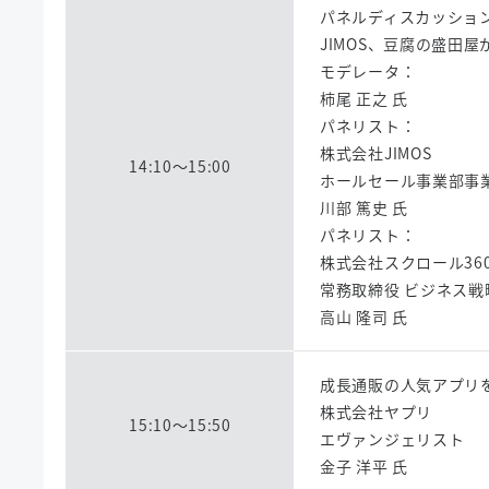
パネルディスカッショ
JIMOS、豆腐の盛田
モデレータ：
柿尾 正之 氏
パネリスト：
株式会社JIMOS
14:10～15:00
ホールセール事業部事業
川部 篤史 氏
パネリスト：
株式会社スクロール36
常務取締役 ビジネス戦
高山 隆司 氏
成長通販の人気アプリ
株式会社ヤプリ
15:10～15:50
エヴァンジェリスト
金子 洋平 氏