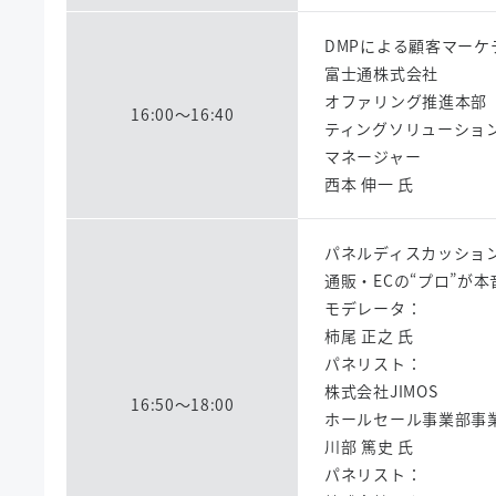
DMPによる顧客マーケ
富士通株式会社
オファリング推進本部
16:00～16:40
ティングソリューショ
マネージャー
西本 伸一 氏
パネルディスカッショ
通販・ECの“プロ”が
モデレータ：
柿尾 正之 氏
パネリスト：
株式会社JIMOS
16:50～18:00
ホールセール事業部事業
川部 篤史 氏
パネリスト：