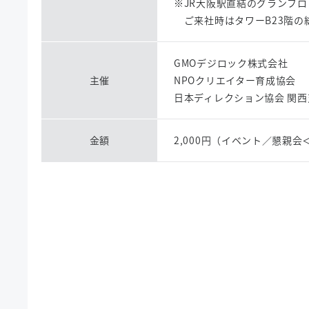
※JR大阪駅直結のグランフ
ご来社時はタワーB23階の
GMOデジロック株式会社
主催
NPOクリエイター育成協会
日本ディレクション協会 関西
金額
2,000円（イベント／懇親