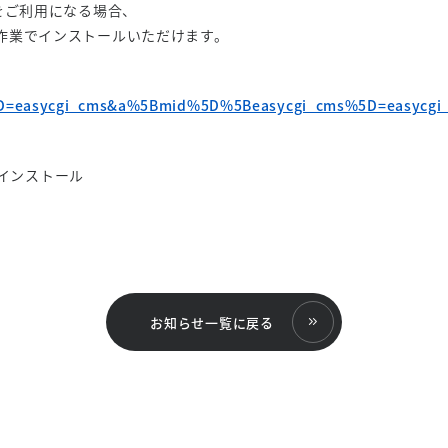
0.8J」をご利用になる場合、
作業でインストールいただけます。
5D=easycgi_cms&a%5Bmid%5D%5Beasycgi_cms%5D=easycgi
 インストール
お知らせ一覧に戻る