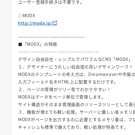
ユーザー登録手続きは不要です。
◇MODX
http://modx.jp/
———————————————————
■「MODX」の特徴
———————————————————
デザイン自由自在・シンプルでパワフルなCMS「MODX」
１．デザイナーにうれしい自由度の高いデザインワーク！
MODXのテンプレートの考え方は、Dreamweaverや市
入力フィールド名をHTML上に配置するだけです。
２．ページの管理がツリー型でわかりやすい！
MODXはデータをページ単位で管理します。
サイト構造がそのまま管理画面のリソースツリーとして表
３．機能が増えても軽い処理。サーバーに優しい省メモリ
MODXがページを出力するのに必要とするメモリ量は、フ
キャッシュも標準で備えており、軽い処理が特長です。