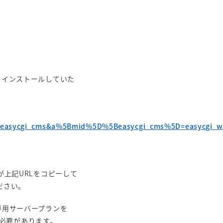
RLからインストールしていた
=easycgi_cms&a%5Bmid%5D%5Beasycgi_cms%5D=easycgi_
が上記URLをコピーして
ださい。
専用サーバープランを
る必要があります。