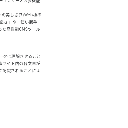
、オープンソースの多機能
の美しさ(3)Web標準
の良さ」や「使い勝手
た高性能CMSツール
ータに理解させること
bサイト内の各文章が
て認識されることによ