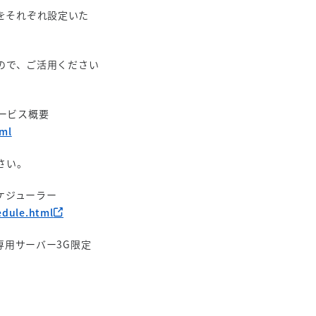
域をそれぞれ設定いた
ので、ご活用ください
サービス概要
tml
さい。
スケジューラー
edule.html
用サーバー3G限定