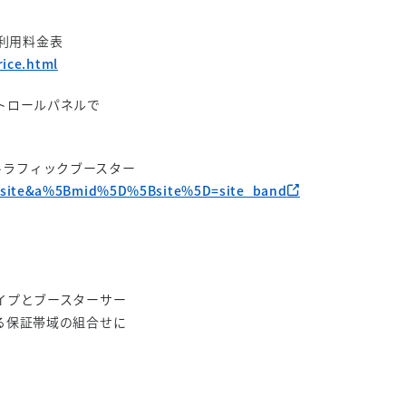
ご利用料金表
rice.html
トロールパネルで
 トラフィックブースター
=site&a%5Bmid%5D%5Bsite%5D=site_band
イプとブースターサー
る保証帯域の組合せに