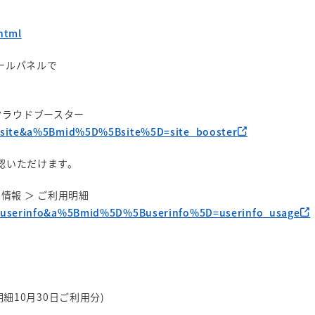
html
ールパネルで
 クラウドブースター
=site&a%5Bmid%5D%5Bsite%5D=site_booster
認いただけます。
ー情報 ＞ ご利用明細
=userinfo&a%5Bmid%5D%5Buserinfo%5D=userinfo_usage
細10月30日ご利用分)