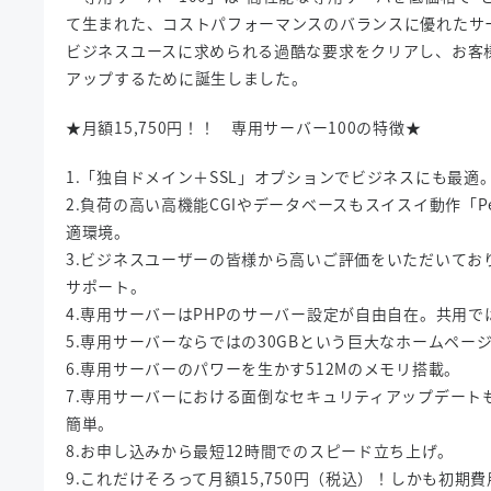
て生まれた、コストパフォーマンスのバランスに優れたサ
ビジネスユースに求められる過酷な要求をクリアし、お客
アップするために誕生しました。
★月額15,750円！！ 専用サーバー100の特徴★
1.「独自ドメイン＋SSL」オプションでビジネスにも最適
2.負荷の高い高機能CGIやデータベースもスイスイ動作「Pent
適環境。
3.ビジネスユーザーの皆様から高いご評価をいただいてお
サポート。
4.専用サーバーはPHPのサーバー設定が自由自在。共用
5.専用サーバーならではの30GBという巨大なホームペー
6.専用サーバーのパワーを生かす512Mのメモリ搭載。
7.専用サーバーにおける面倒なセキュリティアップデート
簡単。
8.お申し込みから最短12時間でのスピード立ち上げ。
9.これだけそろって月額15,750円（税込）！しかも初期