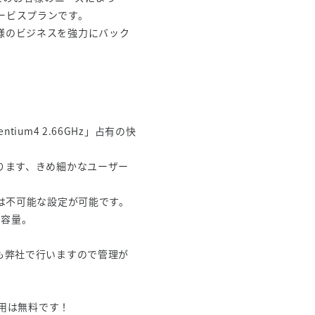
ービスプランです。
様のビジネスを強力にバック
。
ium4 2.66GHz」占有の快
ります、きめ細かなユーザー
では不可能な設定が可能です。
ジ容量。
も弊社で行いますので管理が
費用は無料です！