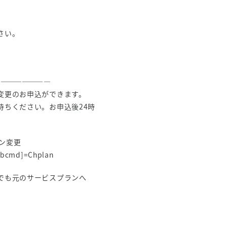
さい。
――――――――
変更のお申込ができます。
待ちください。お申込後24時
ラン変更
subcmd]=Chplan
でも元のサービスプランへ