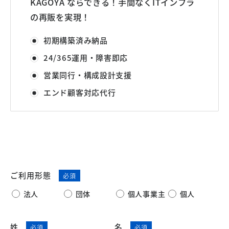
KAGOYA ならできる！手間なくITインフラ
の再販を実現！
初期構築済み納品
24/365運用・障害即応
営業同行・構成設計支援
エンド顧客対応代行
ご利用形態
法人
団体
個人事業主
個人
姓
名