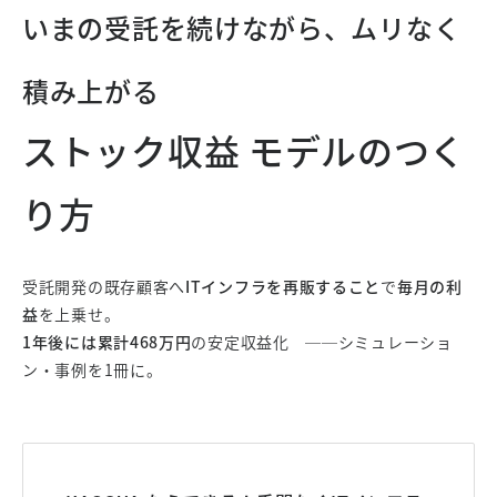
いまの受託を続けながら、ムリなく
積み上がる
ストック収益 モデルのつく
り方
受託開発の既存顧客へ
ITインフラを再販すること
で
毎月の利
益
を上乗せ。
1年後には累計468万円
の安定収益化 ──シミュレーショ
ン・事例を1冊に。