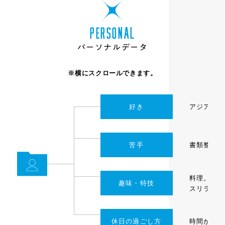
P
E
R
S
O
N
A
L
パ
ー
ソ
ナ
ル
デ
ー
タ
※横にスクロールできます。
好き
アジア料理
苦手
書類整理、
料理。
趣味・特技
スリランカ
休日の過ごし方
時間があれ