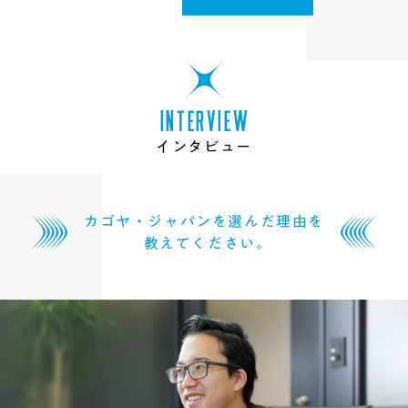
I
N
T
E
R
V
I
E
W
イ
ン
タ
ビ
ュ
ー
カゴヤ・ジャパンを選んだ理由を
教えてください｡