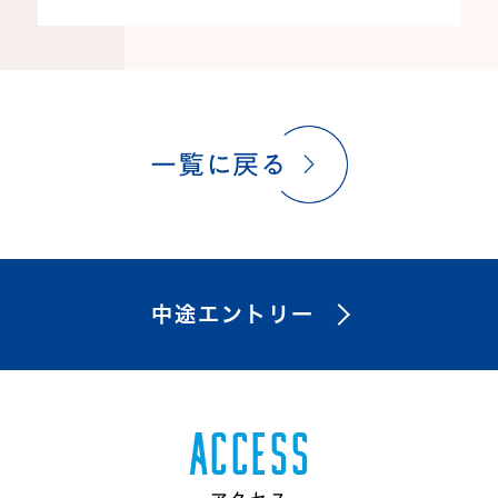
⼀覧に戻る
中途エントリー
A
C
C
E
S
S