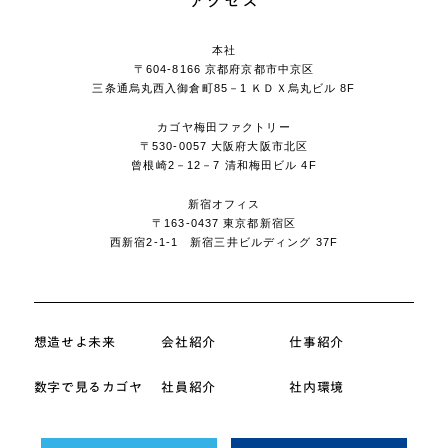
ア
ク
セ
ス
本社
〒604-8166 京都府京都市中京区
三条通烏丸西入御倉町85－1 ＫＤＸ烏丸ビル 8F
カゴヤ梅田ファクトリー
〒530-0057 大阪府大阪市北区
曾根崎2－12－7 清和梅田ビル 4F
新宿オフィス
〒163-0437 東京都新宿区
西新宿2-1-1 新宿三井ビルディング 37F
想造せよ未来
会社紹介
仕事紹介
数字で見るカゴヤ
社員紹介
社内環境