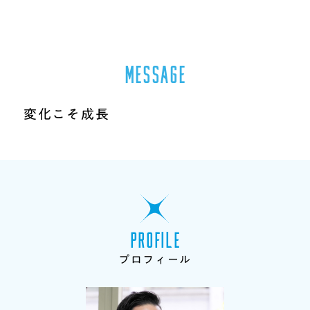
M
E
S
S
A
G
E
変化こそ成長
P
R
O
F
I
L
E
プ
ロ
フ
ィ
ー
ル