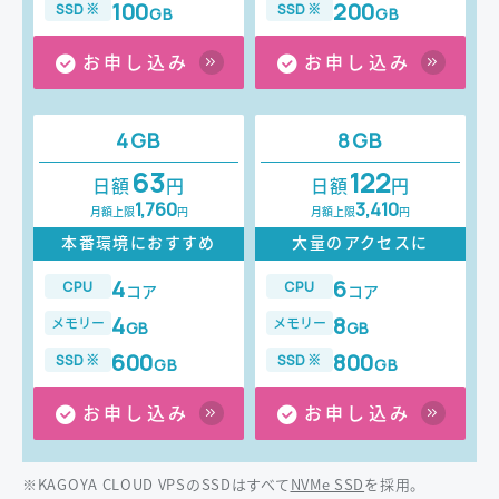
100
200
SSD※
SSD※
GB
GB
お申し込み
お申し込み
4GB
8GB
63
122
日額
円
日額
円
1,760
3,410
月額上限
円
月額上限
円
本番環境におすすめ
大量のアクセスに
4
6
CPU
CPU
コア
コア
4
8
メモリー
メモリー
GB
GB
600
800
SSD※
SSD※
GB
GB
お申し込み
お申し込み
※KAGOYA CLOUD VPSのSSDはすべて
NVMe SSD
を採用。