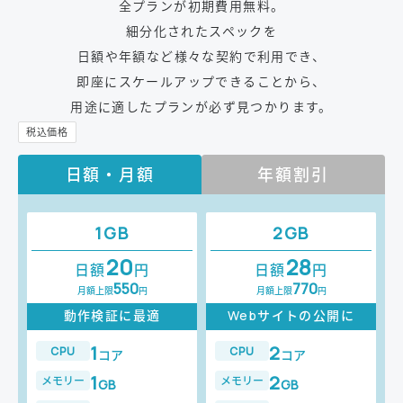
全プランが初期費用無料。
細分化されたスペックを
日額や年額など様々な契約で利用でき、
即座にスケールアップできることから、
用途に適したプランが必ず見つかります。
日額・月額
年額割引
1GB
2GB
20
28
日額
円
日額
円
550
770
月額上限
円
月額上限
円
動作検証に最適
Webサイトの公開に
1
2
CPU
CPU
コア
コア
1
2
メモリー
メモリー
GB
GB