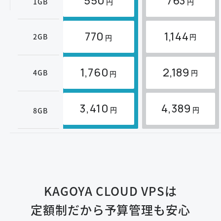
550
763
1GB
円
円
770
1,144
2GB
円
円
1,760
2,189
4GB
円
円
3,410
4,389
円
円
8GB
KAGOYA CLOUD VPSは
定額制だから予算管理も安心