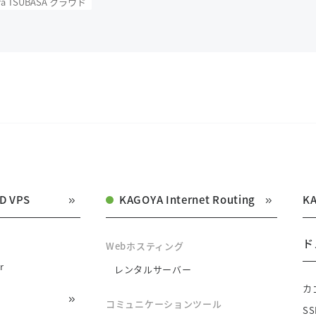
ra TSUBASA クラウド
D VPS
KAGOYA Internet Routing
K
ド
Webホスティング
r
レンタルサーバー
カ
コミュニケーションツール
S